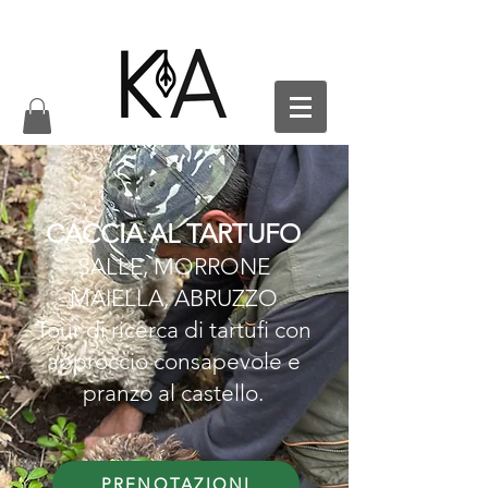
CACCIA AL TARTUFO
SALLE, MORRONE
MAIELLA, ABRUZZO
Tour di ricerca di tartufi con
approccio consapevole e
pranzo al castello.
PRENOTAZIONI