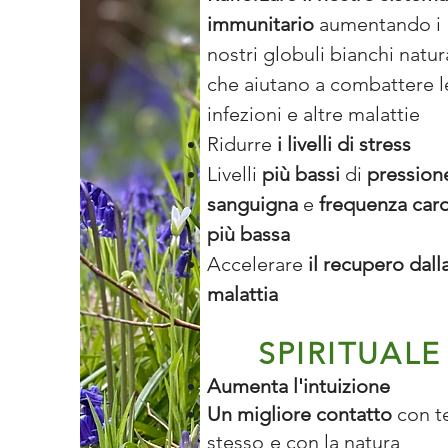
immunitario
aumentando i
nostri globuli bianchi natura
che aiutano a combattere l
infezioni e altre malattie
Ridurre
i livelli di stress
Livelli
più bassi
di
pression
sanguigna
e
frequenza car
più bassa
Accelerare
il recupero dall
malattia
SPIRITUALE
Aumenta l'intuizione
Un migliore contatto
con t
stesso
e con la natura