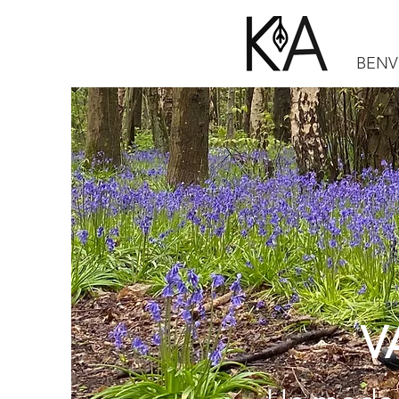
BENV
V