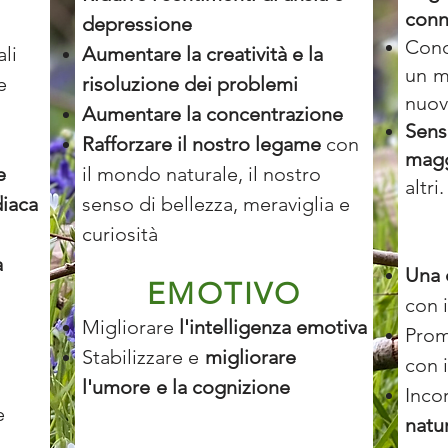
conn
depressione
Cono
li
Aumentare la creatività e la
un
m
e
risoluzione dei problemi
nuo
Aumentare la concentrazione
Sens
Rafforzare il nostro legame
con
magg
e
il mondo naturale, il nostro
altri.
diaca
senso di bellezza, meraviglia e
curiosità
a
Una 
EMOTIVO
con 
Migliorare
l'intelligenza emotiva
Prom
Stabilizzare e
migliorare
con 
l'umore
e la cognizione
Inco
e
natu