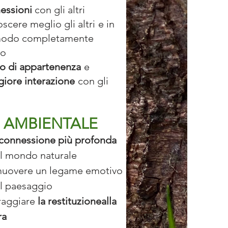
essioni
con gli altri
scere meglio gli altri
e in
odo completamente
vo
o di appartenenza
e
iore
interazione
con gli
AMBIENTALE
connessione più profonda
il mondo naturale
uovere un legame emotivo
il paesaggio
raggiare
la restituzione
alla
ra