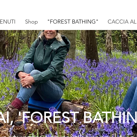
ENUTI
Shop
"FOREST BATHING"
CACCIA AL
AI, 'FOREST BATHI