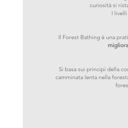
curiosità si ris
I livel
Il Forest Bathing è una pra
migliora
Si basa sui principi della c
camminata lenta nella foresta; 
fore