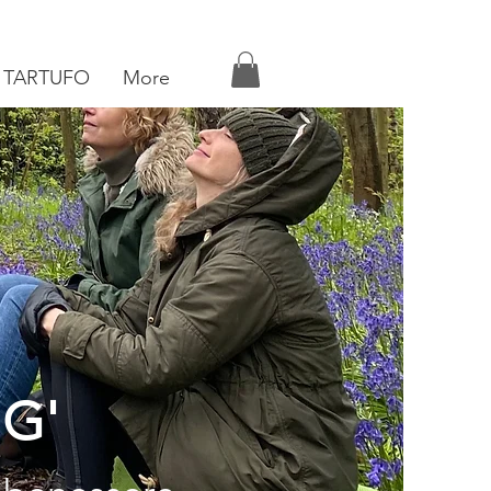
 TARTUFO
More
NG'