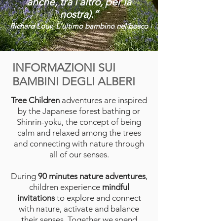
anche, tra l'altro, per la
nostra).”
Richard Louv, L'ultimo bambino nel bosco
INFORMAZIONI SUI
BAMBINI DEGLI ALBERI
Tree Children
adventures are inspired
by the Japanese forest bathing or
Shinrin-yoku, the concept of being
calm and relaxed among the trees
and connecting with nature through
all of our senses.
During
90 minutes nature adventures
,
children experience
m
indful
invitations
to explore and connect
with nature, activate and balance
their senses. Together we spend