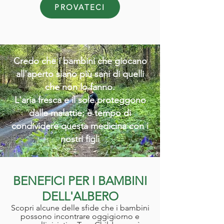
PROVATECI
Credo che i bambini che giocano
all'aperto siano più sani di quelli
che non lo fanno.
L'aria fresca e il sole proteggono
dalle malattie; è tempo di
condividere questa medicina con i
nostri figli
BENEFICI PER I BAMBINI
DELL'ALBERO
Scopri alcune delle sfide che i bambini
possono incontrare oggigiorno e