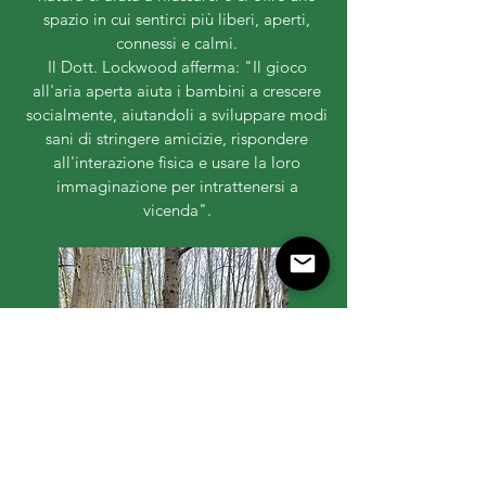
spazio in cui sentirci più liberi, aperti,
connessi e calmi.
Il Dott. Lockwood afferma: "Il gioco
all'aria aperta aiuta i bambini a crescere
socialmente, aiutandoli a sviluppare modi
sani di stringere amicizie, rispondere
all'interazione fisica e usare la loro
immaginazione per intrattenersi a
vicenda".