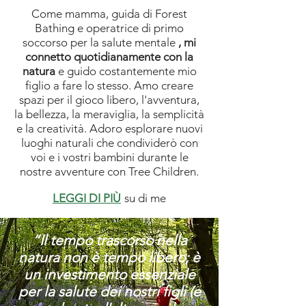
Come mamma, guida di Forest
Bathing e operatrice di primo
soccorso per la salute mentale
, mi
connetto quotidianamente con la
natura
e guido costantemente mio
figlio a fare lo stesso. Amo creare
spazi per il gioco libero, l'avventura,
la bellezza, la meraviglia, la semplicità
e la creatività. Adoro esplorare nuovi
luoghi naturali che condividerò con
voi e i vostri bambini durante le
nostre avventure con Tree Children.
LEGGI DI PIÙ
su di me
“Il tempo trascorso nella
natura non è tempo libero; è
un investimento essenziale
per la salute dei nostri figli (e